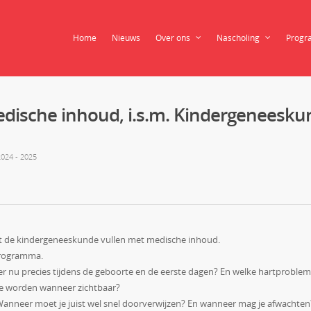
Home
Nieuws
Over ons
Nascholing
Progr
edische inhoud, i.s.m. Kindergeneesku
024 - 2025
met de kindergeneeskunde vullen met medische inhoud.
programma.
 er nu precies tijdens de geboorte en de eerste dagen? En welke hartproble
lke worden wanneer zichtbaar?
Wanneer moet je juist wel snel doorverwijzen? En wanneer mag je afwachten