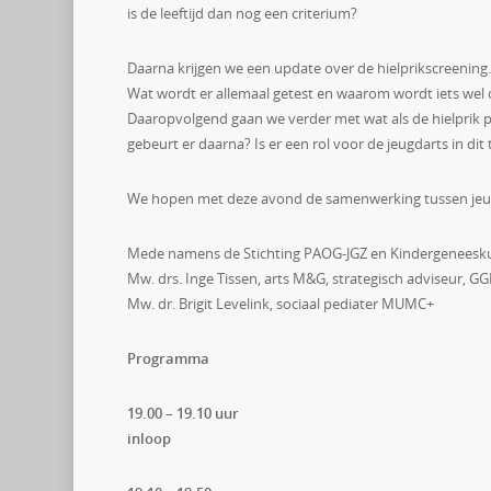
is de leeftijd dan nog een criterium?
Daarna krijgen we een update over de hielprikscreening.
Wat wordt er allemaal getest en waarom wordt iets wel o
Daaropvolgend gaan we verder met wat als de hielprik pos
gebeurt er daarna? Is er een rol voor de jeugdarts in dit 
We hopen met deze avond de samenwerking tussen jeug
Mede namens de Stichting PAOG-JGZ en Kindergeneeskun
Mw. drs. Inge Tissen, arts M&G, strategisch adviseur, 
Mw. dr. Brigit Levelink, sociaal pediater MUMC+
Programma
19.00 – 19.10 uur
inloop