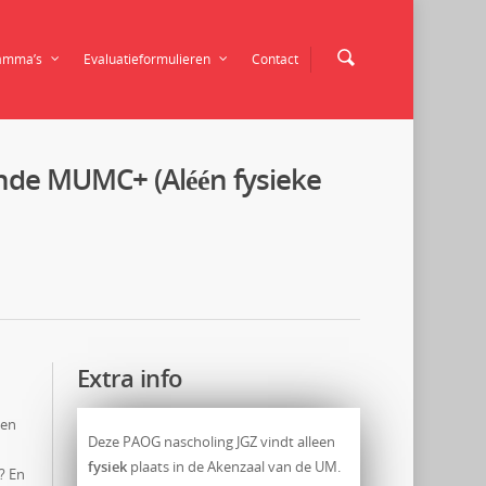
amma’s
Evaluatieformulieren
Contact
nde MUMC+ (Aléén fysieke
Extra info
men
Deze PAOG nascholing JGZ vindt alleen
fysiek
plaats in de Akenzaal van de UM.
? En