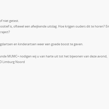
f niet getest.
itief is, oftewel een afwijkende uitslag. Hoe krijgen ouders dit te horen? E
traject?
dartsen en kinderartsen weer een goede boost te geven.
de MUMC+ nodigen wij u van harte uit tot het bijwonen van deze avond,
GGD Limburg Noord