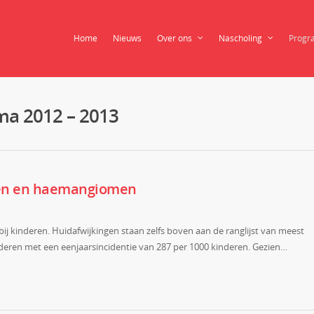
Home
Nieuws
Over ons
Nascholing
Progr
ma 2012 – 2013
gen en haemangiomen
j kinderen. Huidafwijkingen staan zelfs boven aan de ranglijst van meest
eren met een eenjaarsincidentie van 287 per 1000 kinderen. Gezien…