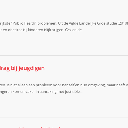
jkste “Public Health” problemen. Uit de Vijfde Landelijke Groeistudie (2010)
t en obesitas bij kinderen blijft stijgen. Gezien de…
drag bij jeugdigen
eren is niet alleen een probleem voor henzelf en hun omgeving, maar heeft 
ngeren komen vaker in aanraking met justitiële…