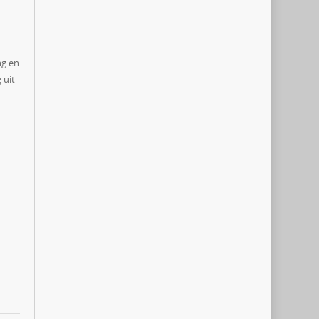
ng en
 uit