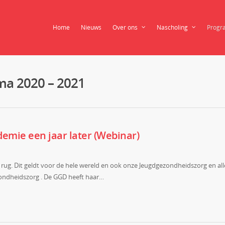
Home
Nieuws
Over ons
Nascholing
Progr
ma 2020 – 2021
emie een jaar later (Webinar)
rug. Dit geldt voor de hele wereld en ook onze Jeugdgezondheidszorg en all
ndheidszorg . De GGD heeft haar…