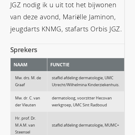
JGZ nodig ik u uit tot het bijwonen
van deze avond, Mariëlle Jaminon,
jeugdarts KNMG, stafarts Orbis JGZ.
Sprekers
NAAM
FUNCTIE
Mw. drs. M. de
staflid afdeling dermatologie, UMC
Graaf
Utrecht/Wilhelmina Kinderziekenhuis.
Mw. dr. C. van
dermatoloog, voorzitter Hecovan
der Vleuten
werkgroep, UMC Sint Radboud
Hr. prof. Dr.
M.A.M. van
staflid afdeling dermatologie, MUMC+
Steensel