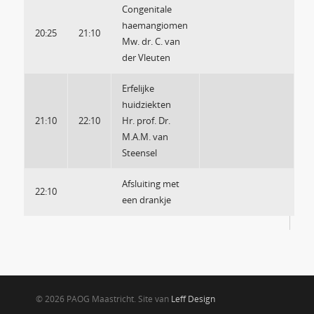
Congenitale
haemangiomen
20:25
21:10
Mw. dr. C. van
der Vleuten
Erfelijke
huidziekten
21:10
22:10
Hr. prof. Dr.
M.A.M. van
Steensel
Afsluiting met
22:10
een drankje
© 2026 PAOG Maastricht. Site van
Leff Design