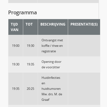
Programma
TIJD
TOT
BESCHRIJVING
PRESENTATIE(S)
VAN
Ontvangst met
19:00
19:30
koffie / thee en
registratie
Opening door
19:30
19:35
de voorzitter
Huidinfecties
en
19:35
20:25
huidtumoren
Mw. drs. M. de
Graaf