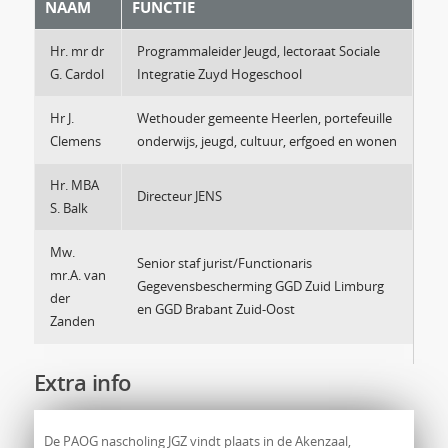
NAAM
FUNCTIE
Hr. mr dr
Programmaleider Jeugd, lectoraat Sociale
G. Cardol
Integratie Zuyd Hogeschool
Hr J.
Wethouder gemeente Heerlen, portefeuille
Clemens
onderwijs, jeugd, cultuur, erfgoed en wonen
Hr. MBA
Directeur JENS
S. Balk
Mw.
Senior staf jurist/Functionaris
mr.A. van
Gegevensbescherming GGD Zuid Limburg
der
en GGD Brabant Zuid-Oost
Zanden
Extra info
De PAOG nascholing JGZ vindt plaats in de Akenzaal,